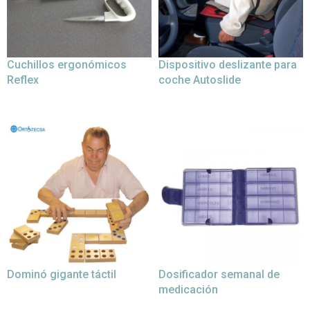
Cuchillos ergonómicos
Dispositivo deslizante para
Reflex
coche Autoslide
Dominó gigante táctil
Dosificador semanal de
medicación