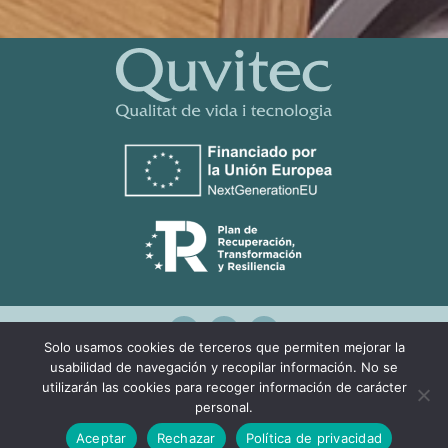
Solo usamos cookies de terceros que permiten mejorar la
usabilidad de navegación y recopilar información. No se
Design by:
Agencia Marketing Online
utilizarán las cookies para recoger información de carácter
Ingenium.Marketing
personal.
Aceptar
Rechazar
Política de privacidad
Privacidad
Aviso legal
Cookies