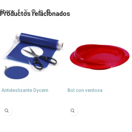
Share:
Productos relacionados
Antideslizante Dycem
Bol con ventosa