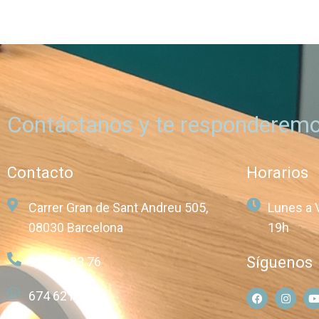
Contáctanos y te responderemo
Contacto
Horarios
Carrer Gran de Sant Andreu 505,
Lunes a 
08030 Barcelona
19h
Síguenos
93 211 83 76
674 621 257