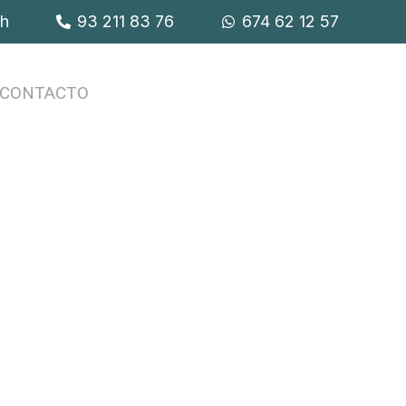
9h
93 211 83 76
674 62 12 57
CONTACTO