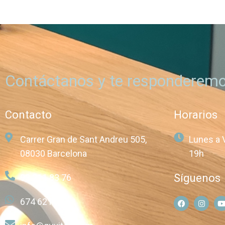
Contáctanos y te responderemo
Contacto
Horarios
Carrer Gran de Sant Andreu 505,
Lunes a 
08030 Barcelona
19h
Síguenos
93 211 83 76
674 621 257