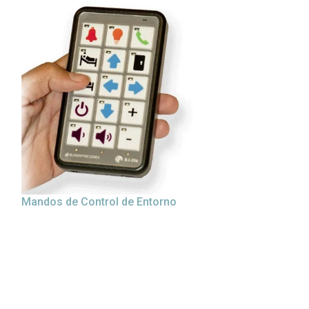
Mandos de Control de Entorno
Oruga Subeesc