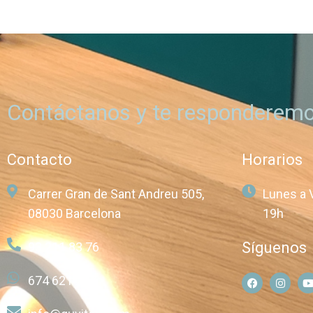
Contáctanos y te responderemo
Contacto
Horarios
Carrer Gran de Sant Andreu 505,
Lunes a 
08030 Barcelona
19h
Síguenos
93 211 83 76
674 621 257