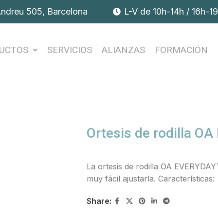
Andreu 505, Barcelona
L-V de 10h-14h / 16h-1
UCTOS
SERVICIOS
ALIANZAS
FORMACIÓN
Ortesis de rodilla OA
La ortesis de rodilla OA EVERYDAY™ 
muy fácil ajustarla. Características:
Share: