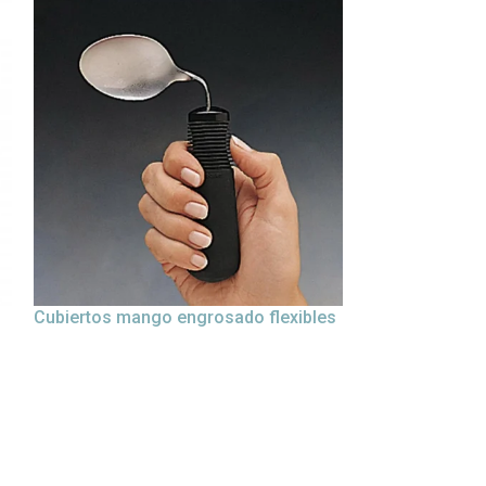
Cubiertos mango engrosado flexibles
Férula extensi