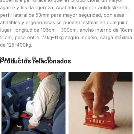
superficie perforada lo que les proporciona un mayor
agarre y les da ligereza. Acabado superior antideslizante,
perfil lateral de 53mm para mayor seguridad, con asas
abatibles y ergonómicas se pueden instalar en cualquier
lugar, longitud de 106cm – 300cm, ancho interno de 18cm-
21cm, peso entre 1’7kg-11kg según modelo, carga máxima
de 125-400kg.
Share:
Productos relacionados