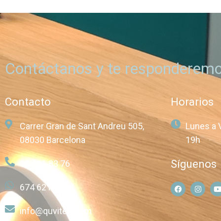
Contáctanos y te responderemo
Contacto
Horarios
Carrer Gran de Sant Andreu 505,
Lunes a 
08030 Barcelona
19h
Síguenos
93 211 83 76
674 621 257
info@quvitec.com