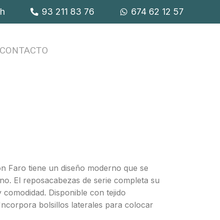
9h
93 211 83 76
674 62 12 57
CONTACTO
llón Faro tiene un diseño moderno que se
rno. El reposacabezas de serie completa su
 comodidad. Disponible con tejido
Incorpora bolsillos laterales para colocar