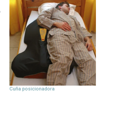
Cuña posicionadora
Cuña posicion