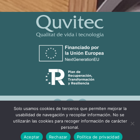
Solo usamos cookies de terceros que permiten mejorar la
usabilidad de navegación y recopilar información. No se
Design by:
Agencia Marketing Online
utilizarán las cookies para recoger información de carácter
Ingenium.Marketing
personal.
Aceptar
Rechazar
Política de privacidad
Privacidad
Aviso legal
Cookies