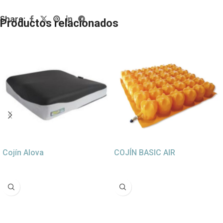
Share:
Productos relacionados
Cojín Alova
COJÍN BASIC AIR