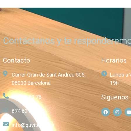
Contáctanos y te responderemo
Contacto
Horarios
Carrer Gran de Sant Andreu 505,
Lunes a 
08030 Barcelona
19h
Síguenos
93 211 83 76
674 621 257
info@quvitec.com