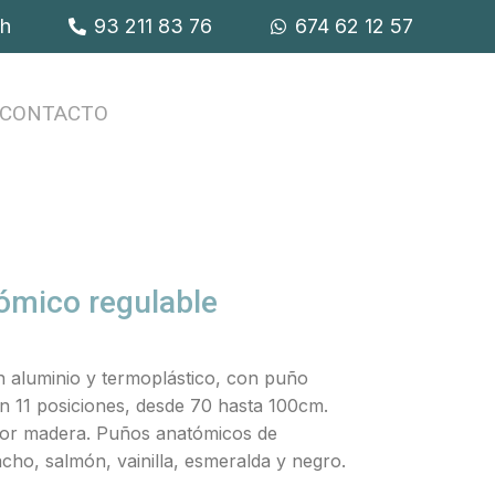
9h
93 211 83 76
674 62 12 57
CONTACTO
ómico regulable
en aluminio y termoplástico, con puño
n 11 posiciones, desde 70 hasta 100cm.
lor madera. Puños anatómicos de
tacho, salmón, vainilla, esmeralda y negro.