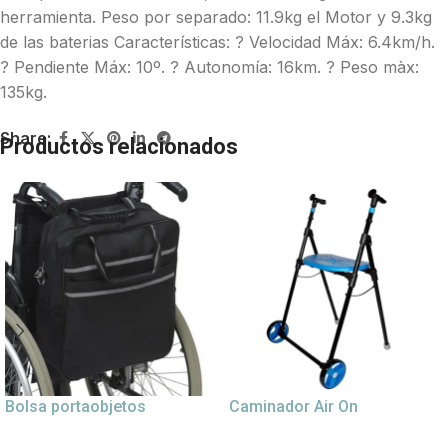
herramienta. Peso por separado: 11.9kg el Motor y 9.3kg
de las baterias Características: ? Velocidad Máx: 6.4km/h.
? Pendiente Máx: 10º. ? Autonomía: 16km. ? Peso màx:
135kg.
Share:
Productos relacionados
Bolsa portaobjetos
Caminador Air On