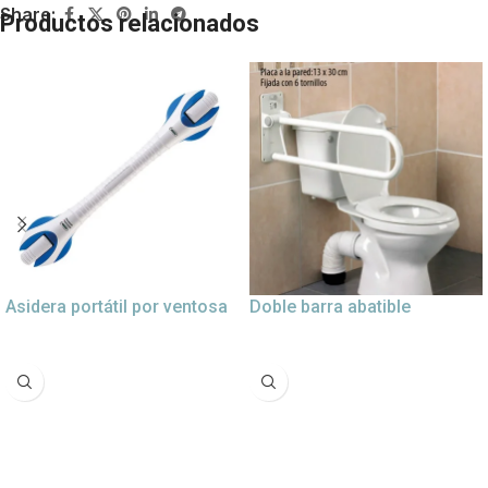
Share:
Productos relacionados
Asidera portátil por ventosa
Doble barra abatible